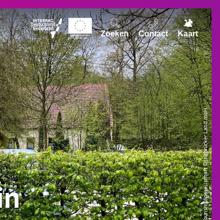
Zoeken
Contact
Kaart
© Tourismusgesellschaft Osnabrücker Land mbH
in