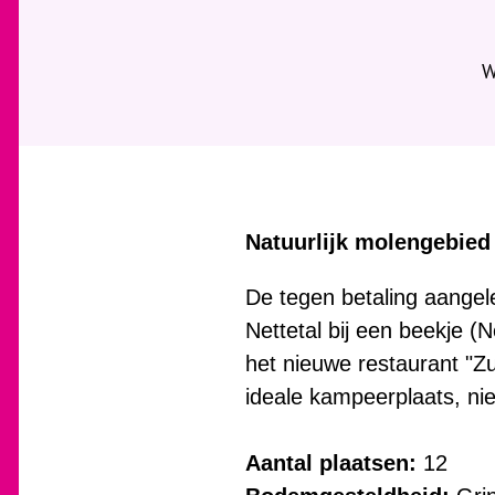
j
e
h
W
i
e
r
:
Natuurlijk molengebied
De tegen betaling aangele
Nettetal bij een beekje 
het nieuwe restaurant "Z
ideale kampeerplaats, nie
Aantal plaatsen:
12