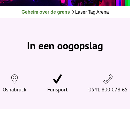
J
Geheim over de grens
Laser Tag Arena
e
b
e
v
In een oogopslag
i
n
d
t
j
e
Osnabrück
h
Funsport
0541 800 078 65
i
e
r
: