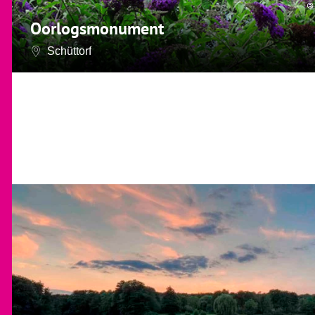
©
Oorlogsmonument
Schüttorf