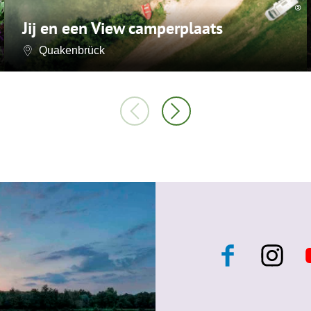
©
Jij en een View camperplaats
Quakenbrück
F
I
a
n
c
s
e
t
t