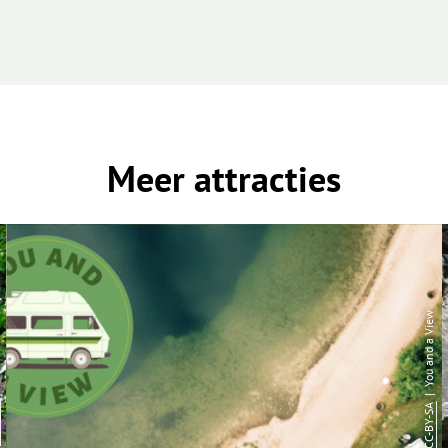
Meer attracties
| You and a View
CC-BY-SA