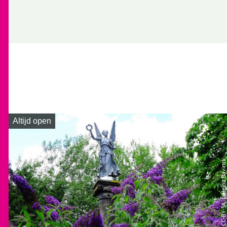
Altijd open
| Heinz Bavinck
CC-BY-SA