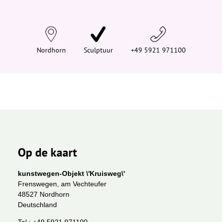
n
d
t
j
e
h
i
Nordhorn
Sculptuur
+49 5921 971100
e
r
:
Op de kaart
kunstwegen-Objekt \'Kruisweg\'
Frenswegen, am Vechteufer
48527 Nordhorn
Deutschland
Tel.:
+49 5921 971100