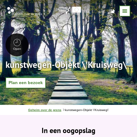
Open
kunstwegen-Objekt \'Kruisweg\'
Plan een bezoek
J
Geheim over de grens
kunstwegen-Objekt \'Kruisweg\'
e
b
e
In een oogopslag
v
i