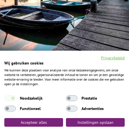
Privacybeleid
Wij gebruiken cookies
We kunnen deze plaatsen voor analyse van onze bezoekersgegevens, om onze
F
I
Y
P
website te verbeteren, gepersonaliseerde inhoud te tonen en om je een geweldige
a
n
o
i
website-ervaring te bieden. Voor meer informatie over de cookies die we gebruiken
c
s
u
n
open je de instellingen.
e
t
t
t
b
a
u
e
ALGEMENE INFORMATIE
o
g
b
r
Noodzakelijk
Prestatie
o
r
e
e
k
Het Geheim over de grens zijn de Duitse vakantieregio’s
a
s
Functioneel
Advertenties
m
t
Münsterland, Grafschaft Bentheim en Osnabrücker Land.
Accepteer alles
Instellingen opslaan
Algemene voorwaarden
Privacybeleid
Colofon
Toegankelijkheid