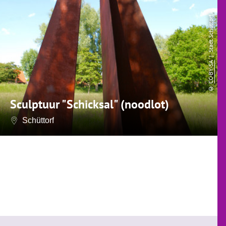
| Stadt Schüttorf
CC-BY-SA
©
Sculptuur "Schicksal" (noodlot)
Schüttorf