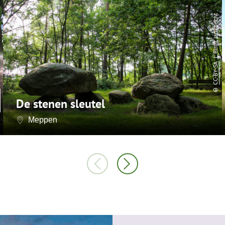
| Birgit Janknecht
CC-BY-SA
©
De stenen sleutel
Meppen