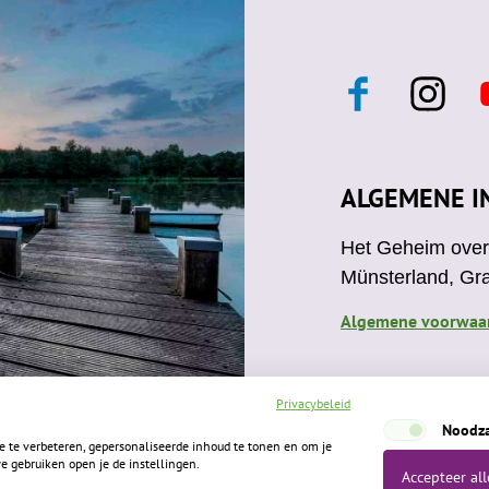
F
I
a
n
c
s
e
t
t
b
a
ALGEMENE I
o
g
o
r
Het Geheim over 
k
a
Münsterland, Gr
m
Algemene voorwaa
Privacybeleid
Noodza
te verbeteren, gepersonaliseerde inhoud te tonen en om je
e gebruiken open je de instellingen.
Accepteer all