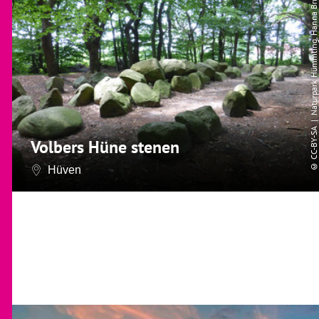
| Naturpark Hümmling, Hanna Brunsen
CC-BY-SA
Volbers Hüne stenen
©
Hüven