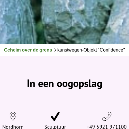
J
Geheim over de grens
kunstwegen-Objekt "Confidence"
e
b
e
v
In een oogopslag
i
n
d
t
j
e
Nordhorn
h
Sculptuur
+49 5921 971100