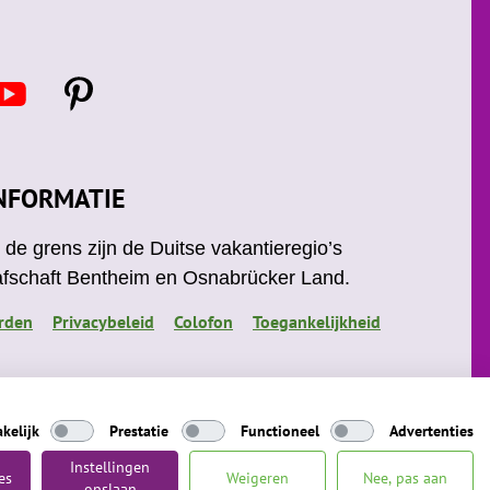
Y
P
o
i
u
n
t
u
e
NFORMATIE
b
r
e
e
de grens zijn de Duitse vakantieregio’s
s
afschaft Bentheim en Osnabrücker Land.
t
rden
Privacybeleid
Colofon
Toegankelijkheid
kelijk
Prestatie
Functioneel
Advertenties
Instellingen
es
Weigeren
Nee, pas aan
opslaan