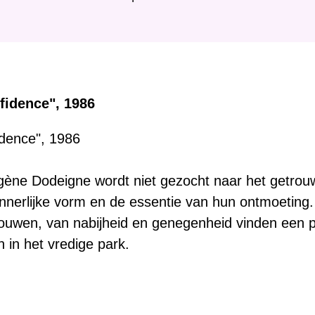
i
e
r
:
fidence", 1986
dence", 1986
gène Dodeigne wordt niet gezocht naar het getrou
nerlijke vorm en de essentie van hun ontmoeting.
trouwen, van nabijheid en genegenheid vinden een
n in het vredige park.