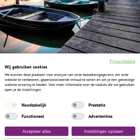
Privacybeleid
Wij gebruiken cookies
We kunnen deze plaatsen voor analyse van onze bezoekersgegevens, om onze
F
I
Y
P
website te verbeteren, gepersonaliseerde inhoud te tonen en om je een geweldige
a
n
o
i
website-ervaring te bieden. Voor meer informatie over de cookies die we gebruiken
c
s
u
n
open je de instellingen.
e
t
t
t
b
a
u
e
ALGEMENE INFORMATIE
o
g
b
r
Noodzakelijk
Prestatie
o
r
e
e
k
Het Geheim over de grens zijn de Duitse vakantieregio’s
a
s
Functioneel
Advertenties
m
t
Münsterland, Grafschaft Bentheim en Osnabrücker Land.
Accepteer alles
Instellingen opslaan
Algemene voorwaarden
Privacybeleid
Colofon
Toegankelijkheid