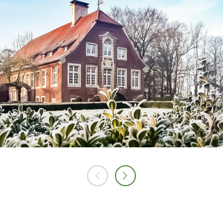
© CC-BY-SA |