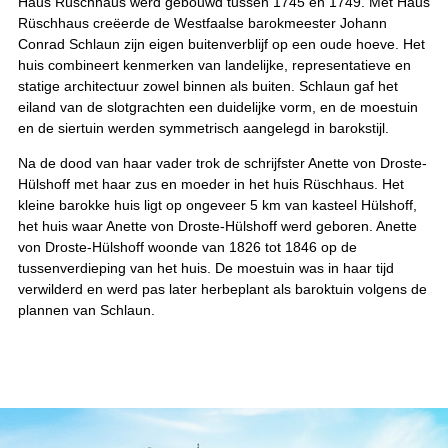
Haus Rüschhaus werd gebouwd tussen 1745 en 1749. Met Haus
Rüschhaus creëerde de Westfaalse barokmeester Johann
Conrad Schlaun zijn eigen buitenverblijf op een oude hoeve. Het
huis combineert kenmerken van landelijke, representatieve en
statige architectuur zowel binnen als buiten. Schlaun gaf het
eiland van de slotgrachten een duidelijke vorm, en de moestuin
en de siertuin werden symmetrisch aangelegd in barokstijl.
Na de dood van haar vader trok de schrijfster Anette von Droste-
Hülshoff met haar zus en moeder in het huis Rüschhaus. Het
kleine barokke huis ligt op ongeveer 5 km van kasteel Hülshoff,
het huis waar Anette von Droste-Hülshoff werd geboren. Anette
von Droste-Hülshoff woonde van 1826 tot 1846 op de
tussenverdieping van het huis. De moestuin was in haar tijd
verwilderd en werd pas later herbeplant als baroktuin volgens de
plannen van Schlaun.