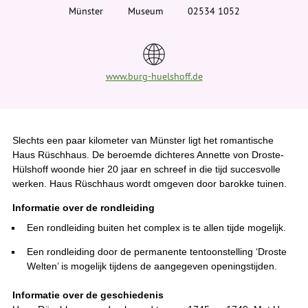
i
Münster
Museum
02534 1052
e
r
:
www.burg-huelshoff.de
Slechts een paar kilometer van Münster ligt het romantische
Haus Rüschhaus. De beroemde dichteres Annette von Droste-
Hülshoff woonde hier 20 jaar en schreef in die tijd succesvolle
werken. Haus Rüschhaus wordt omgeven door barokke tuinen.
Informatie over de rondleiding
Een rondleiding buiten het complex is te allen tijde mogelijk.
Een rondleiding door de permanente tentoonstelling ‘Droste
Welten’ is mogelijk tijdens de aangegeven openingstijden.
Informatie over de geschiedenis