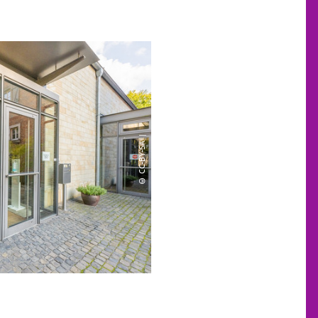
© CC-BY-SA |