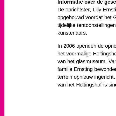
Informatie over de ges
De oprichtster, Lilly Erns
opgebouwd voordat het 
tijdelijke tentoonstellin
kunstenaars.
In 2006 openden de oprich
het voormalige Höltingsho
van het glasmuseum. Vand
familie Ernsting bewonde
terrein opnieuw ingericht
van het Höltingshof is si