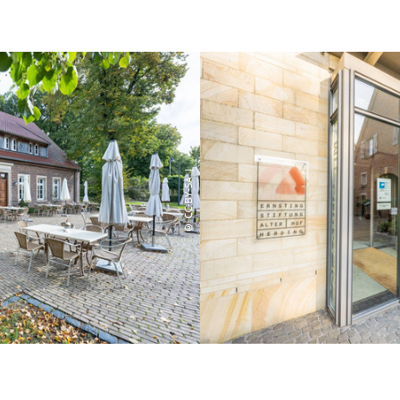
© CC-BY-SA |