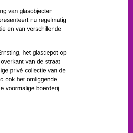
ling van glasobjecten
esenteert nu regelmatig
tie en van verschillende
Ernsting, het glasdepot op
 overkant van de straat
e privé-collectie van de
rd ook het omliggende
de voormalige boerderij