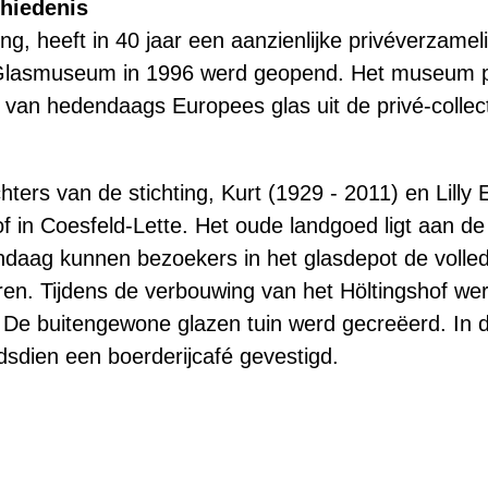
chiedenis
ting, heeft in 40 jaar een aanzienlijke privéverzame
Glasmuseum in 1996 werd geopend. Het museum pr
gen van hedendaags Europees glas uit de privé-collec
ters van de stichting, Kurt (1929 - 2011) en Lilly 
f in Coesfeld-Lette. Het oude landgoed ligt aan de
aag kunnen bezoekers in het glasdepot de volledig
ren. Tijdens de verbouwing van het Höltingshof we
. De buitengewone glazen tuin werd gecreëerd. In 
ndsdien een boerderijcafé gevestigd.