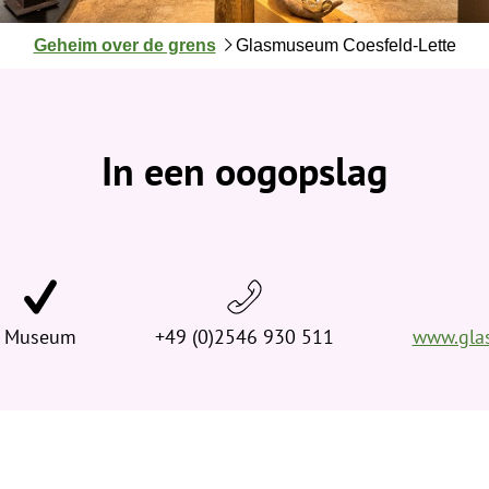
J
Geheim over de grens
Glasmuseum Coesfeld-Lette
e
b
e
v
In een oogopslag
i
n
d
t
j
e
Museum
h
+49 (0)2546 930 511
www.gla
i
e
r
: