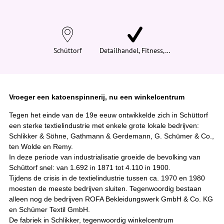
n
d
t
j
e
h
i
Schüttorf
Detailhandel, Fitness,…
e
r
:
Vroeger een katoenspinnerij, nu een winkelcentrum
Tegen het einde van de 19e eeuw ontwikkelde zich in Schüttorf
een sterke textielindustrie met enkele grote lokale bedrijven:
Schlikker & Söhne, Gathmann & Gerdemann, G. Schümer & Co.,
ten Wolde en Remy.
In deze periode van industrialisatie groeide de bevolking van
Schüttorf snel: van 1.692 in 1871 tot 4.110 in 1900.
Tijdens de crisis in de textielindustrie tussen ca. 1970 en 1980
moesten de meeste bedrijven sluiten. Tegenwoordig bestaan
alleen nog de bedrijven ROFA Bekleidungswerk GmbH & Co. KG
en Schümer Textil GmbH.
De fabriek in Schlikker, tegenwoordig winkelcentrum