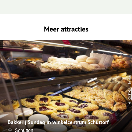
Meer attracties
| Sundag
CC-BY-SA
©
Bakkerij Sundag in winkelcentrum Schüttorf
Schüttorf