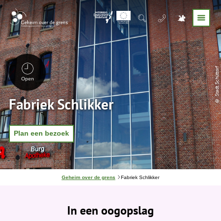
© Stadt Schüttorf
Open
Fabriek Schlikker
Plan een bezoek
J
Geheim over de grens
Fabriek Schlikker
e
b
e
In een oogopslag
v
i