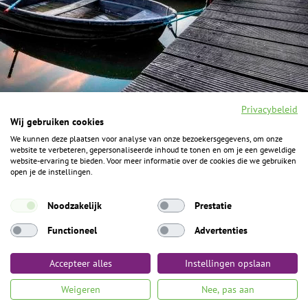
Privacybeleid
Wij gebruiken cookies
We kunnen deze plaatsen voor analyse van onze bezoekersgegevens, om onze
F
I
Y
P
website te verbeteren, gepersonaliseerde inhoud te tonen en om je een geweldige
a
n
o
i
website-ervaring te bieden. Voor meer informatie over de cookies die we gebruiken
c
s
u
n
open je de instellingen.
e
t
t
t
b
a
u
e
ALGEMENE INFORMATIE
o
g
b
r
Noodzakelijk
Prestatie
o
r
e
e
k
Het Geheim over de grens zijn de Duitse vakantieregio’s
a
s
Functioneel
Advertenties
m
t
Münsterland, Grafschaft Bentheim en Osnabrücker Land.
Accepteer alles
Instellingen opslaan
Algemene voorwaarden
Privacybeleid
Colofon
Toegankelijkheid
Weigeren
Nee, pas aan