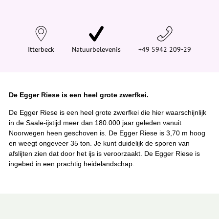
n
d
t
j
e
h
i
Itterbeck
Natuurbelevenis
+49 5942 209-29
e
r
:
De Egger Riese is een heel grote zwerfkei.
De Egger Riese is een heel grote zwerfkei die hier waarschijnlijk
in de Saale-ijstijd meer dan 180.000 jaar geleden vanuit
Noorwegen heen geschoven is. De Egger Riese is 3,70 m hoog
en weegt ongeveer 35 ton. Je kunt duidelijk de sporen van
afslijten zien dat door het ijs is veroorzaakt. De Egger Riese is
ingebed in een prachtig heidelandschap.