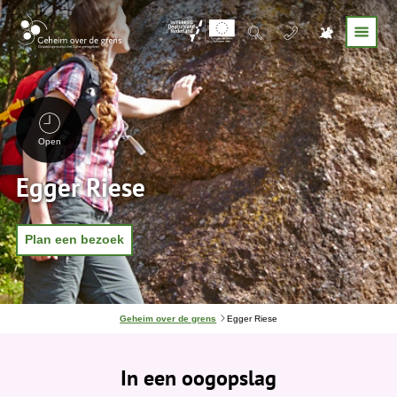
Open
Egger Riese
Plan een bezoek
J
Geheim over de grens
Egger Riese
e
b
e
In een oogopslag
v
i