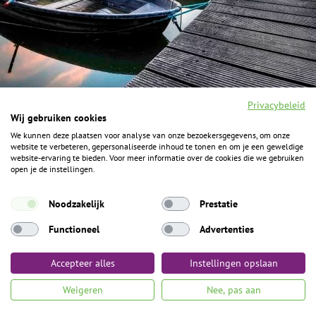
Privacybeleid
Wij gebruiken cookies
We kunnen deze plaatsen voor analyse van onze bezoekersgegevens, om onze
F
I
Y
P
website te verbeteren, gepersonaliseerde inhoud te tonen en om je een geweldige
a
n
o
i
website-ervaring te bieden. Voor meer informatie over de cookies die we gebruiken
c
s
u
n
open je de instellingen.
e
t
t
t
b
a
u
e
ALGEMENE INFORMATIE
o
g
b
r
Noodzakelijk
Prestatie
o
r
e
e
k
Het Geheim over de grens zijn de Duitse vakantieregio’s
a
s
Functioneel
Advertenties
m
t
Münsterland, Grafschaft Bentheim en Osnabrücker Land.
Accepteer alles
Instellingen opslaan
Algemene voorwaarden
Privacybeleid
Colofon
Toegankelijkheid
Weigeren
Nee, pas aan