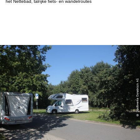
het Nettebad, talrijke fiets- en wandelroutes
© Stadtwerke Osnabrück AG