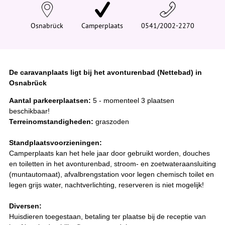
e
h
i
Osnabrück
Camperplaats
0541/2002-2270
e
r
:
De caravanplaats ligt bij het avonturenbad (Nettebad) in
Osnabrück
Aantal parkeerplaatsen:
5 - momenteel 3 plaatsen
beschikbaar!
Terreinomstandigheden:
graszoden
Standplaatsvoorzieningen:
Camperplaats kan het hele jaar door gebruikt worden, douches
en toiletten in het avonturenbad, stroom- en zoetwateraansluiting
(muntautomaat), afvalbrengstation voor legen chemisch toilet en
legen grijs water, nachtverlichting, reserveren is niet mogelijk!
Diversen:
Huisdieren toegestaan, betaling ter plaatse bij de receptie van