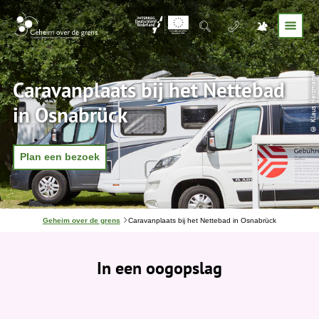
© Klaus Herzmann
Caravanplaats bij het Nettebad
in Osnabrück
Plan een bezoek
J
Geheim over de grens
Caravanplaats bij het Nettebad in Osnabrück
e
b
e
In een oogopslag
v
i
n
d
t
j