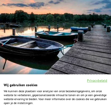
Privacybeleid
Wij gebruiken cookies
We kunnen deze plaatsen voor analyse van onze bezoekersgegevens, om onze
F
I
Y
P
website te verbeteren, gepersonaliseerde inhoud te tonen en om je een geweldige
a
n
o
i
website-ervaring te bieden. Voor meer informatie over de cookies die we gebruiken
c
s
u
n
open je de instellingen.
e
t
t
t
b
a
u
e