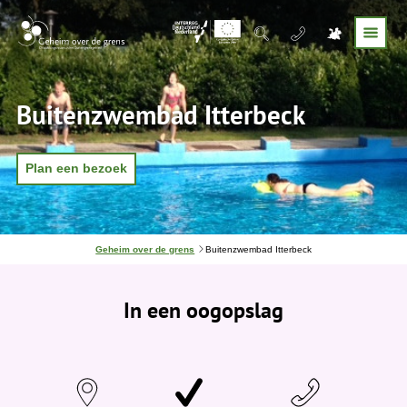
Buitenzwembad Itterbeck
Plan een bezoek
J
Geheim over de grens
Buitenzwembad Itterbeck
e
b
e
In een oogopslag
v
i
n
d
t
j
e
h