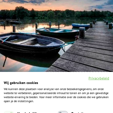
Privacybeleid
Wij gebruiken cookies
We kunnen deze plaatsen voor analyse van onze bezoekersgegevens, om onze
F
I
Y
P
website te verbeteren, gepersonaliseerde inhoud te tonen en om je een geweldige
a
n
o
i
website-ervaring te bieden. Voor meer informatie over de cookies die we gebruiken
c
s
u
n
open je de instellingen.
e
t
t
t
b
a
u
e
ALGEMENE INFORMATIE