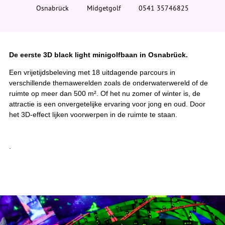
i
Osnabrück
Midgetgolf
0541 35746825
e
r
:
De eerste 3D black light minigolfbaan in Osnabrück.
Een vrijetijdsbeleving met 18 uitdagende parcours in
verschillende themawerelden zoals de onderwaterwereld of de
ruimte op meer dan 500 m². Of het nu zomer of winter is, de
attractie is een onvergetelijke ervaring voor jong en oud. Door
het 3D-effect lijken voorwerpen in de ruimte te staan.
.