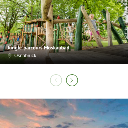
| Aileen Rogge, AILEENROGGE
CC-BY-SA
©
Jungle-parcours Moskaubad
Osnabrück