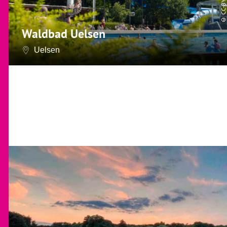
CC-BY-SA
©
Waldbad Uelsen
Uelsen