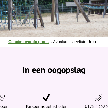
J
Geheim over de grens
Avonturenspeeltuin Uelsen
e
b
e
v
In een oogopslag
i
n
d
t
j
e
lsen
h
Parkeermogelijkheden
0178 13323