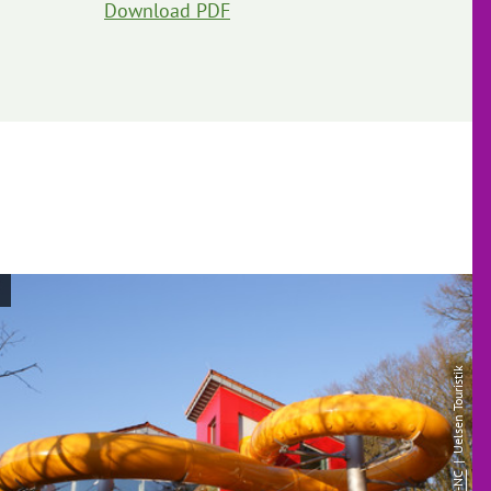
Download PDF
o
| Uelsen Touristik