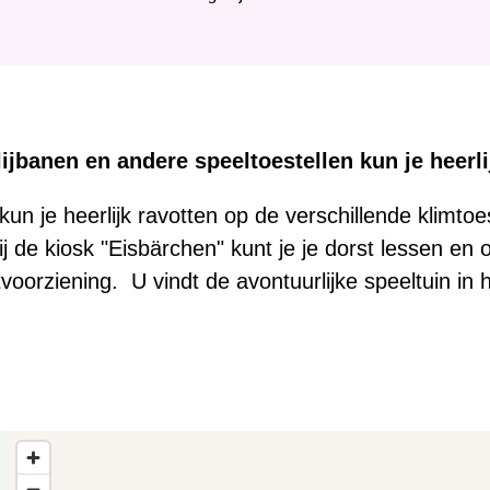
i
e
r
:
lijbanen en andere speeltoestellen kun je heerli
un je heerlijk ravotten op de verschillende klimtoes
ij de kiosk "Eisbärchen" kunt je je dorst lessen en
letvoorziening. U vindt de avontuurlijke speeltuin in