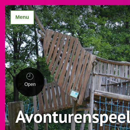
Menu
Open
Avonturenspeel