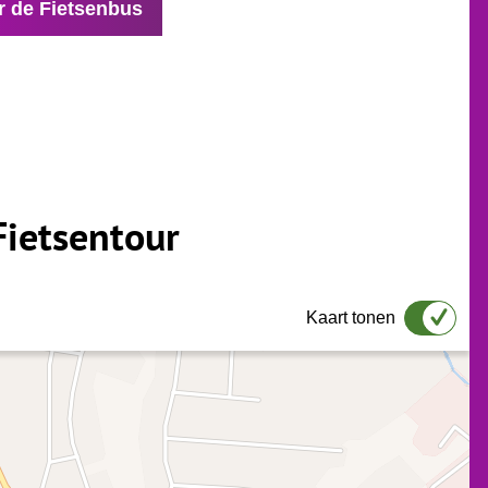
r de Fietsenbus
Fietsentour
Kaart tonen