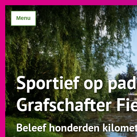
Menu
Sportief op pa
Grafschafter Fi
Beleef honderden kilomete