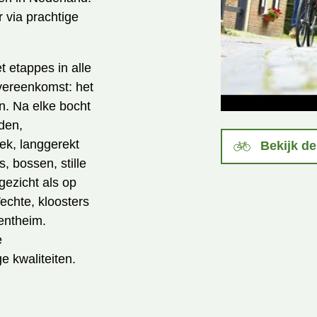
 via prachtige
 etappes in alle
vereenkomst: het
en. Na elke bocht
den,
ek, langgerekt
Bekijk de
 bossen, stille
gezicht als op
 Vechte, kloosters
entheim.
e
 kwaliteiten.