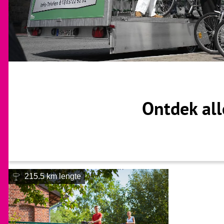
Ontdek all
215.5 km lengte