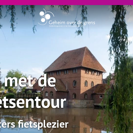
d met de
etsentour
rs fietsplezier