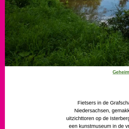
J
Geheim
e
b
e
v
Fietsers in de Grafsch
i
Niedersachsen, gemakkel
n
uitzichttoren op de Isterbe
d
een kunstmuseum in de vri
t