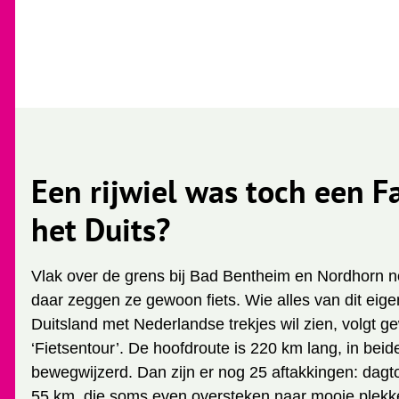
j
e
h
i
e
r
:
Een rijwiel was toch een F
het Duits?
Vlak over de grens bij Bad Bentheim en Nordhorn n
daar zeggen ze gewoon fiets. Wie alles van dit eige
Duitsland met Nederlandse trekjes wil zien, volgt 
‘Fietsentour’. De hoofdroute is 220 km lang, in beid
bewegwijzerd. Dan zijn er nog 25 aftakkingen: dagt
55 km, die soms even oversteken naar mooie plekk