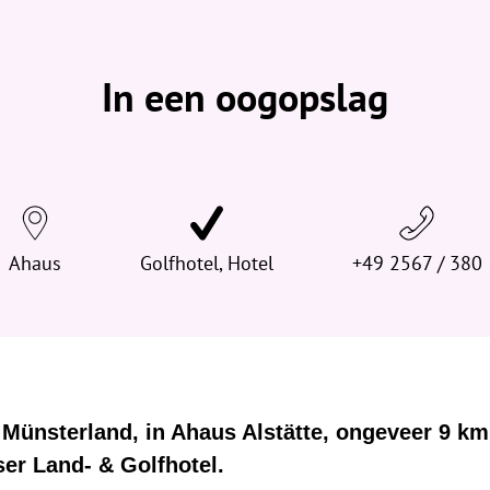
b
e
v
In een oogopslag
i
n
d
t
j
e
Ahaus
h
Golfhotel, Hotel
+49 2567 / 380
i
e
r
:
e Münsterland, in Ahaus Alstätte, ongeveer 9 k
ser Land- & Golfhotel.