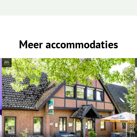
Meer accommodaties
| Anja Koch © 2025
CC-BY
©