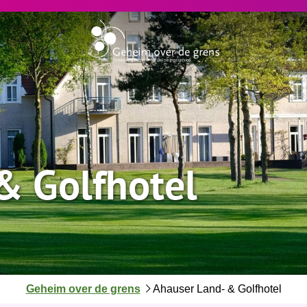
& Golfhotel
J
Geheim over de grens
Ahauser Land- & Golfhotel
e