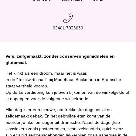
e
r
:
05461 7038030
Vers, zelfgemaakt, zonder conserveringsmiddelen en
glutamaat.
Het klinkt als een droom, maar het is waar.
In de "Textilwirtschaft" bij Modehaus Böckmann in Bramsche
staat versheid voorop.
Op de 1e verdieping kun je even bijkomen van de winkelgekte of
je oppeppen voor de volgende winkelronde.
Elke dag is er een nieuwe, aantrekkelijke dagspecial en
zelfgemaakt gebak. En het gebruikte eten komt van de
boerderijwinkel en slager uit Bramsche. Naast de dagelijkse
klassiekers zoals pastacreaties, schnitzelschotels, quiche enz.
zijn er altijd seizoensgebonden lekkernijen zoals asperges in de