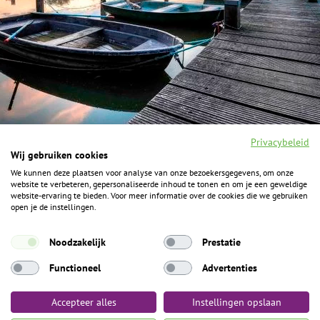
Privacybeleid
Wij gebruiken cookies
We kunnen deze plaatsen voor analyse van onze bezoekersgegevens, om onze
F
I
Y
P
website te verbeteren, gepersonaliseerde inhoud te tonen en om je een geweldige
a
n
o
i
website-ervaring te bieden. Voor meer informatie over de cookies die we gebruiken
c
s
u
n
open je de instellingen.
e
t
t
t
b
a
u
e
ALGEMENE INFORMATIE
o
g
b
r
Noodzakelijk
Prestatie
o
r
e
e
k
Het Geheim over de grens zijn de Duitse vakantieregio’s
a
s
Functioneel
Advertenties
m
t
Münsterland, Grafschaft Bentheim en Osnabrücker Land.
Accepteer alles
Instellingen opslaan
Algemene voorwaarden
Privacybeleid
Colofon
Toegankelijkheid