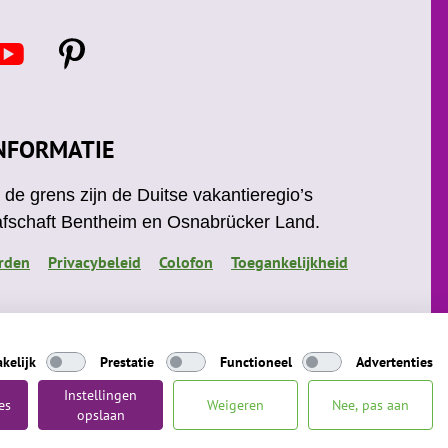
Y
P
o
i
u
n
t
u
e
NFORMATIE
b
r
e
e
de grens zijn de Duitse vakantieregio’s
s
afschaft Bentheim en Osnabrücker Land.
t
rden
Privacybeleid
Colofon
Toegankelijkheid
kelijk
Prestatie
Functioneel
Advertenties
Instellingen
es
Weigeren
Nee, pas aan
opslaan