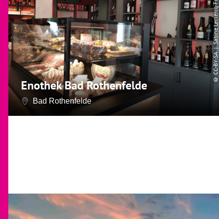
| Sabine Leclercq-Fröbel
CC-BY-SA
©
Enothek Bad Rothenfelde
Bad Rothenfelde