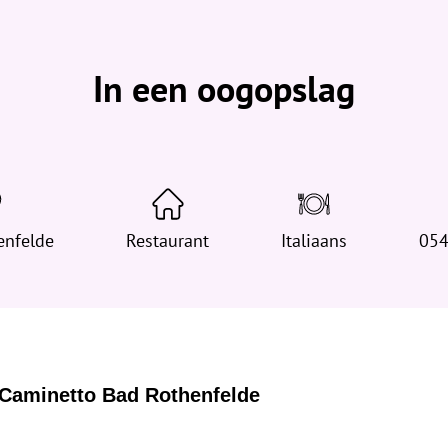
b
e
v
In een oogopslag
i
n
d
t
j
e
enfelde
h
Restaurant
Italiaans
054
i
e
r
:
l Caminetto Bad Rothenfelde