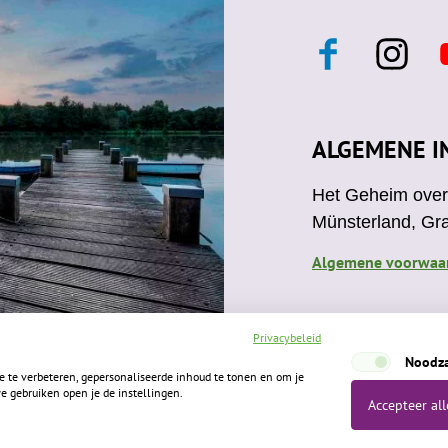
F
I
a
n
c
s
e
t
t
b
a
ALGEMENE I
o
g
o
r
Het Geheim over 
k
a
Münsterland, Gr
m
Algemene voorwaa
Privacybeleid
Noodza
te verbeteren, gepersonaliseerde inhoud te tonen en om je
e gebruiken open je de instellingen.
Accepteer all