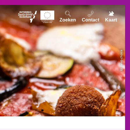
Zoeken
Contact
Kaart
© next-choice