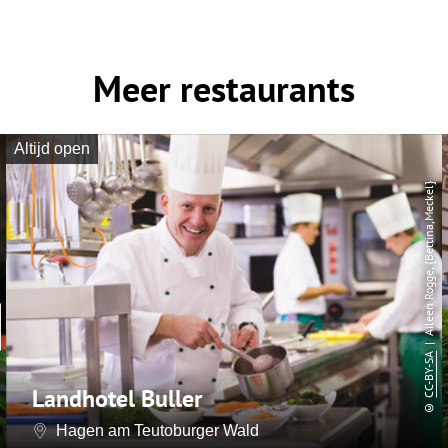
Meer restaurants
Altijd open
| Aileen Rogge, {Bettina,Meckel}
CC-BY-SA
Landhotel Buller
©
Hagen am Teutoburger Wald