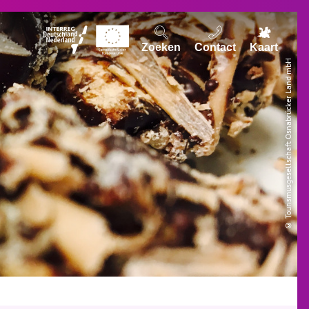
Zoeken
Contact
Kaart
© Tourismusgesellschaft Osnabrücker Land mbH