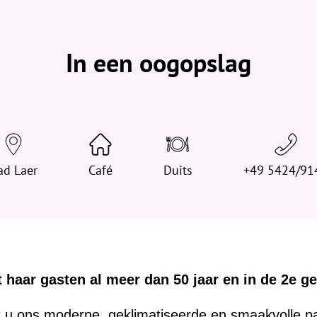
b
e
v
In een oogopslag
i
n
d
t
j
e
ad Laer
h
Café
Duits
+49 5424/91
i
e
r
:
 haar gasten al meer dan 50 jaar en in de 2e ge
dt u ons moderne, geklimatiseerde en smaakvolle p