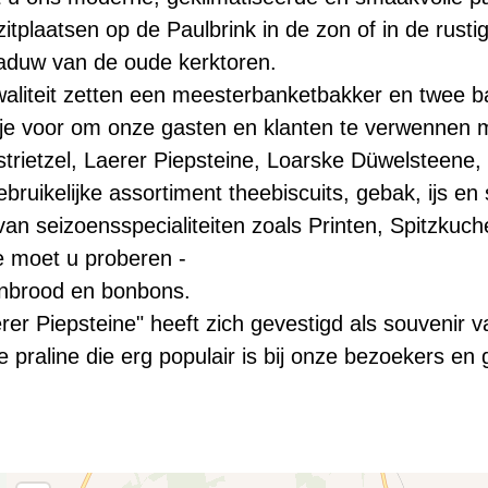
zitplaatsen op de Paulbrink in de zon of in de rusti
haduw van de oude kerktoren.
waliteit zetten een meesterbanketbakker en twee b
tje voor om onze gasten en klanten te verwennen
strietzel, Laerer Piepsteine, Loarske Düwelsteene
bruikelijke assortiment theebiscuits, gebak, ijs en
van seizoensspecialiteiten zoals Printen, Spitzkuc
e moet u proberen -
enbrood en bonbons.
erer Piepsteine" heeft zich gevestigd als souvenir
praline die erg populair is bij onze bezoekers en 