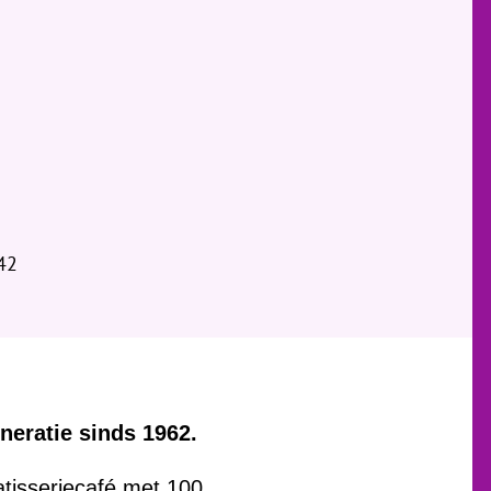
42
neratie sinds 1962.
atisseriecafé met 100