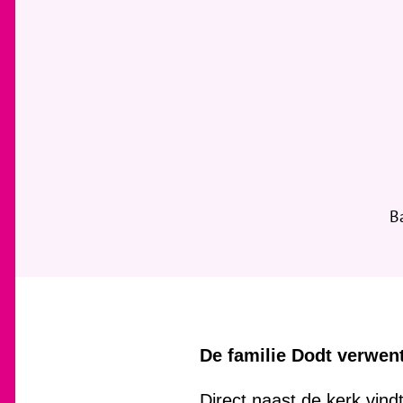
B
De familie Dodt verwent
Direct naast de kerk vin