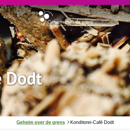
é Dodt
J
Geheim over de grens
Konditorei-Café Dodt
e