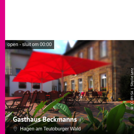
open - sluit om 00:00
| Sibylle Lenz
CC-BY-SA
©
Gasthaus Beckmanns
Hagen am Teutoburger Wald