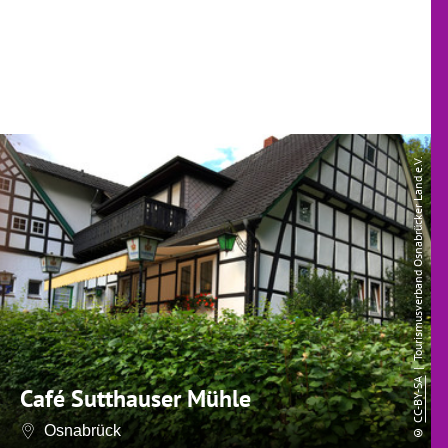
o
| Tourismusverband Osnabrücker Land e.V.
CC-BY-SA
Café Sutthauser Mühle
©
Osnabrück