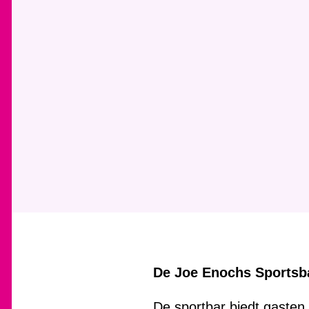
De Joe Enochs Sportsba
De sportbar biedt gasten 