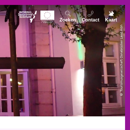
Zoeken
Contact
Kaart
© Tourismusgesellschaft Osnabrücker Land mbh