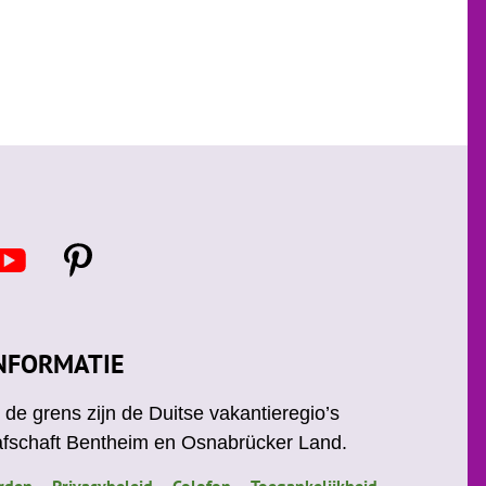
Y
P
o
i
u
n
t
u
e
NFORMATIE
b
r
e
e
de grens zijn de Duitse vakantieregio’s
s
afschaft Bentheim en Osnabrücker Land.
t