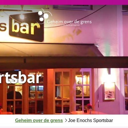
rtsbar
J
Geheim over de grens
Joe Enochs Sportsbar
e