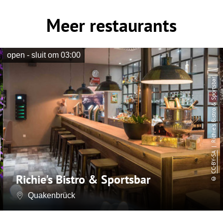
Meer restaurants
open - sluit om 03:00
| Richie's Bistro & Sportsbar
CC-BY-SA
Richie's Bistro & Sportsbar
©
Quakenbrück