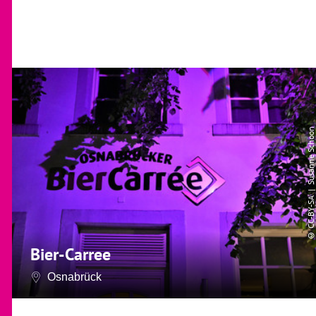
| Susanne Schoon
CC-BY-SA
©
Bier-Carree
Osnabrück