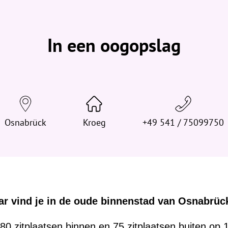
b
e
v
In een oogopslag
i
n
d
t
j
e
Osnabrück
h
Kroeg
+49 541 / 75099750
i
e
r
:
r vind je in de oude binnenstad van Osnabrück
80 zitplaatsen binnen en 75 zitplaatsen buiten op 1