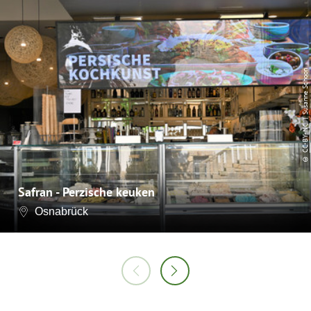
| Susanne Schoon
CC-BY-NC
©
Safran - Perzische keuken
Osnabrück