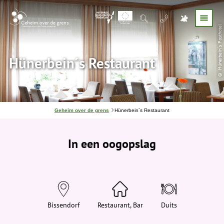
© Hünerbein´s Posthotel
Hünerbein´s Restaurant
J
Geheim over de grens
Hünerbein´s Restaurant
e
b
e
In een oogopslag
v
i
n
d
t
j
e
h
i
Bissendorf
Restaurant, Bar
Duits
e
r
: