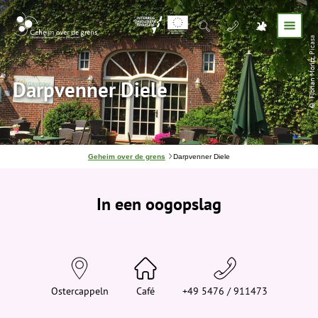
© Florian Moritz, Picasa
Darpvenner Diele
J
Geheim over de grens
Darpvenner Diele
e
b
e
In een oogopslag
v
i
n
d
t
j
e
h
i
Ostercappeln
Café
+49 5476 / 911473
e
r
: