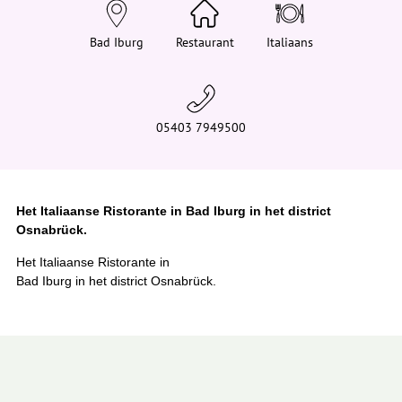
e
h
i
Bad Iburg
Restaurant
Italiaans
e
r
:
05403 7949500
Het Italiaanse Ristorante in Bad Iburg in het district
Osnabrück.
Het Italiaanse Ristorante in
Bad Iburg in het district Osnabrück.