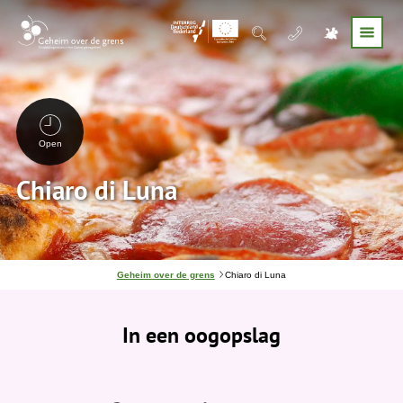
Open
Chiaro di Luna
J
Geheim over de grens
Chiaro di Luna
e
b
e
In een oogopslag
v
i
n
d
t
j