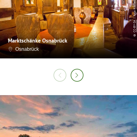
CC-BY-SA
©
Marktschänke Osnabrück
Osnabrück