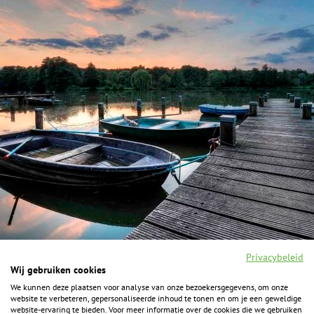
Privacybeleid
Wij gebruiken cookies
We kunnen deze plaatsen voor analyse van onze bezoekersgegevens, om onze
F
I
Y
P
website te verbeteren, gepersonaliseerde inhoud te tonen en om je een geweldige
a
n
o
i
website-ervaring te bieden. Voor meer informatie over de cookies die we gebruiken