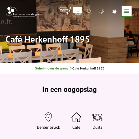
Café Herkenhoff 1895
J
Geheim over de grens
Café Herkenhoff 1895
e
b
e
In een oogopslag
v
i
n
d
t
j
e
h
i
Bersenbrück
Café
Duits
e
r
: