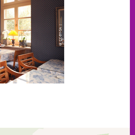
© CC-BY-SA |