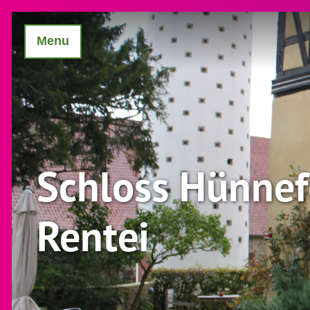
Menu
Schloss Hünnefe
Rentei