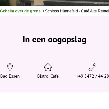
J
Geheim over de grens
Schloss Hünnefeld - Café Alte Rente
e
b
e
v
In een oogopslag
i
n
d
t
j
e
h
Bad Essen
Bistro, Café
+49 5472 / 44 28
i
e
r
: