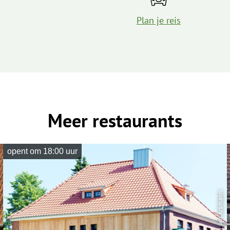
Plan je reis
Meer restaurants
opent om 18:00 uur
| Jan Ackmann