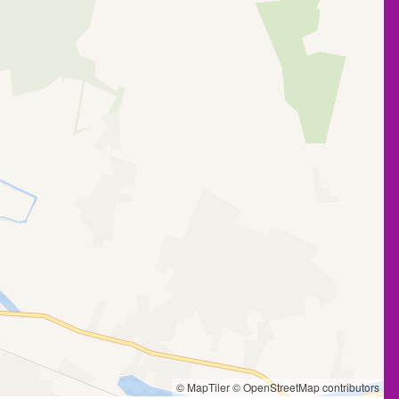
© MapTiler
© OpenStreetMap contributors