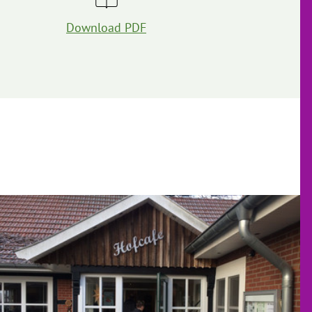
Download PDF
o