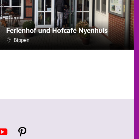
Ferienhof und Hofcafé Nyenhuis
Bippen
Y
P
o
i