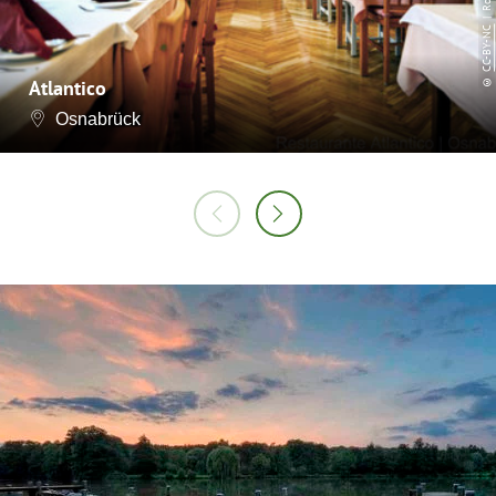
CC-BY-NC
©
Atlantico
Osnabrück