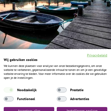
Privacybeleid
Wij gebruiken cookies
We kunnen deze plaatsen voor analyse van onze bezoekersgegevens, om onze
F
I
Y
P
website te verbeteren, gepersonaliseerde inhoud te tonen en om je een geweldige
a
n
o
i
website-ervaring te bieden. Voor meer informatie over de cookies die we gebruiken
c
s
u
n
open je de instellingen.
e
t
t
t
b
a
u
e
ALGEMENE INFORMATIE
o
g
b
r
Noodzakelijk
Prestatie
o
r
e
e
k
Het Geheim over de grens zijn de Duitse vakantieregio’s
a
s
Functioneel
Advertenties
m
t
Münsterland, Grafschaft Bentheim en Osnabrücker Land.
Accepteer alles
Instellingen opslaan