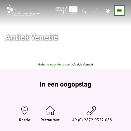
Antiek Venetië
J
Geheim over de grens
Antiek Venetië
e
b
e
In een oogopslag
v
i
n
d
t
j
e
h
i
Rhede
Restaurant
+49 (0) 2872 9322 688
e
r
: