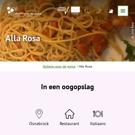
© Alla Rosa
Alla Rosa
J
Geheim over de grens
Alla Rosa
e
b
e
In een oogopslag
v
i
n
d
t
j
e
h
i
Osnabrück
Restaurant
Italiaans
e
r
: