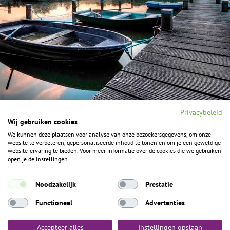
Privacybeleid
Wij gebruiken cookies
We kunnen deze plaatsen voor analyse van onze bezoekersgegevens, om onze
F
I
Y
P
website te verbeteren, gepersonaliseerde inhoud te tonen en om je een geweldige
a
n
o
i
website-ervaring te bieden. Voor meer informatie over de cookies die we gebruiken
c
s
u
n
open je de instellingen.
e
t
t
t
b
a
u
e
ALGEMENE INFORMATIE
o
g
b
r
Noodzakelijk
Prestatie
o
r
e
e
k
Het Geheim over de grens zijn de Duitse vakantieregio’s
a
s
Functioneel
Advertenties
m
t
Münsterland, Grafschaft Bentheim en Osnabrücker Land.
Accepteer alles
Instellingen opslaan
Algemene voorwaarden
Privacybeleid
Colofon
Toegankelijkheid