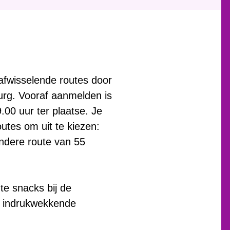
fwisselende routes door
urg. Vooraf aanmelden is
.00 uur ter plaatse. Je
outes om uit te kiezen:
ndere route van 55
hte snacks bij de
r indrukwekkende