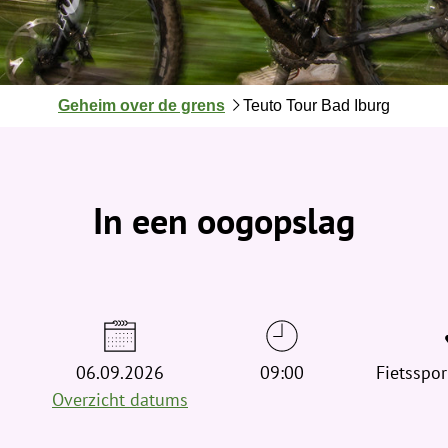
J
Geheim over de grens
Teuto Tour Bad Iburg
e
b
e
v
In een oogopslag
i
n
d
t
j
e
h
06.09.2026
09:00
Fietsspor
i
Overzicht datums
e
r