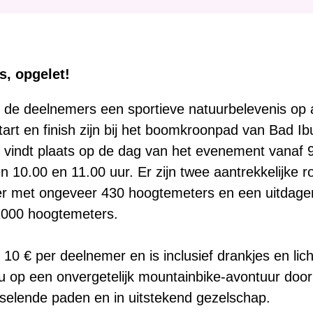
:
s, opgelet!
de deelnemers een sportieve natuurbelevenis op a
art en finish zijn bij het boomkroonpad van Bad Ib
ng vindt plaats op de dag van het evenement vanaf 9
en 10.00 en 11.00 uur. Er zijn twee aantrekkelijke r
ter met ongeveer 430 hoogtemeters en een uitdage
1000 hoogtemeters.
 10 € per deelnemer en is inclusief drankjes en lic
u op een onvergetelijk mountainbike-avontuur doo
selende paden en in uitstekend gezelschap.