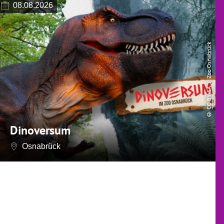
08.08.2026
| Zoo Osnabrück
CC-BY-SA
©
Dinoversum
Osnabrück