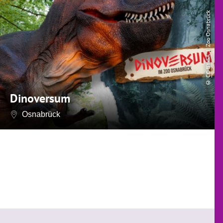
| Zoo Osnabrück
CC-BY-SA
©
Dinoversum
Osnabrück