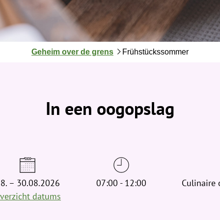
J
Geheim over de grens
Frühstückssommer
e
b
e
v
In een oogopslag
i
n
d
t
j
e
8. – 30.08.2026
h
07:00 - 12:00
Culinaire
i
verzicht datums
e
r