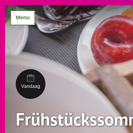
Menu
Vandaag
Frühstückssom