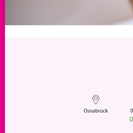
Osnabrück
0
O