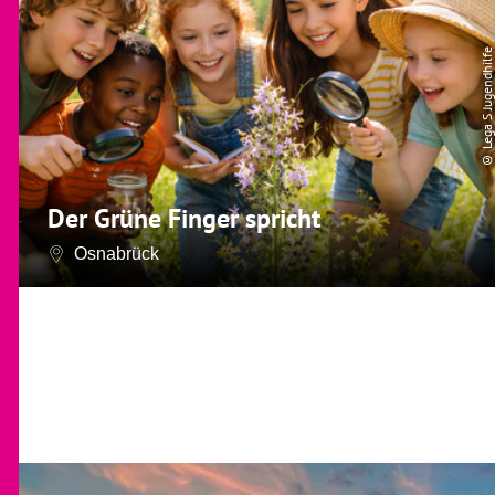
© Lega S Jugendhilfe
Der Grüne Finger spricht
Osnabrück