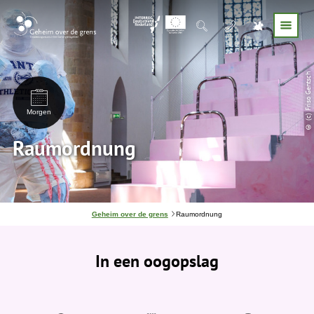
© (c) Friso Gentsch
Morgen
Raumordnung
J
Geheim over de grens
Raumordnung
e
b
e
In een oogopslag
v
i
n
d
t
j