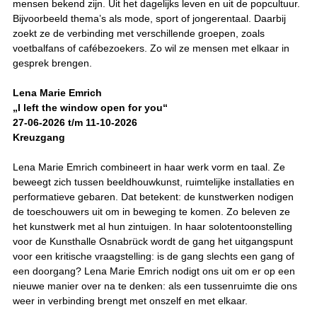
mensen bekend zijn. Uit het dagelijks leven en uit de popcultuur.
Bijvoorbeeld thema’s als mode, sport of jongerentaal. Daarbij
zoekt ze de verbinding met verschillende groepen, zoals
voetbalfans of cafébezoekers. Zo wil ze mensen met elkaar in
gesprek brengen.
Lena Marie Emrich
„I left the window open for you“
27-06-2026 t/m 11-10-2026
Kreuzgang
Lena Marie Emrich combineert in haar werk vorm en taal. Ze
beweegt zich tussen beeldhouwkunst, ruimtelijke installaties en
performatieve gebaren. Dat betekent: de kunstwerken nodigen
de toeschouwers uit om in beweging te komen. Zo beleven ze
het kunstwerk met al hun zintuigen. In haar solotentoonstelling
voor de Kunsthalle Osnabrück wordt de gang het uitgangspunt
voor een kritische vraagstelling: is de gang slechts een gang of
een doorgang? Lena Marie Emrich nodigt ons uit om er op een
nieuwe manier over na te denken: als een tussenruimte die ons
weer in verbinding brengt met onszelf en met elkaar.