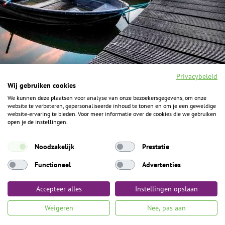
Privacybeleid
Wij gebruiken cookies
We kunnen deze plaatsen voor analyse van onze bezoekersgegevens, om onze
F
I
Y
P
website te verbeteren, gepersonaliseerde inhoud te tonen en om je een geweldige
a
n
o
i
website-ervaring te bieden. Voor meer informatie over de cookies die we gebruiken
c
s
u
n
open je de instellingen.
e
t
t
t
b
a
u
e
ALGEMENE INFORMATIE
o
g
b
r
Noodzakelijk
Prestatie
o
r
e
e
k
Het Geheim over de grens zijn de Duitse vakantieregio’s
a
s
Functioneel
Advertenties
m
t
Münsterland, Grafschaft Bentheim en Osnabrücker Land.
Accepteer alles
Instellingen opslaan
Algemene voorwaarden
Privacybeleid
Colofon
Toegankelijkheid
Weigeren
Nee, pas aan