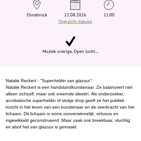
e
h
i
Osnabrück
22.08.2026
11:00
e
Overzicht datums
r
:
Muziek overige, Open lucht…
Natalie Reckert - "Superheldin van glazuur".
Natalie Reckert is een handstandkunstenaar. Ze balanceert niet
alleen zichzelf, maar ook vreemde ideeën. Als onderzoeker,
acrobatische superheldin of stokje drop geeft ze het publiek
inzicht in het leven van een kunstenaar en de veerkracht van het
lichaam. Dit lichaam is soms onoverwinnelijk, virtuoos en
ingewikkeld geconstrueerd. Maar vaak ook breekbaar, vluchtig
en alsof het van glazuur is gemaakt.