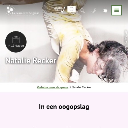
© (c) Kalena Leo
In 15 dagen
Natalie Recker
J
Geheim over de grens
Natalie Recker
e
b
e
In een oogopslag
v
i
n
d
t
j