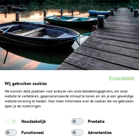
Privacybeleid
Wij gebruiken cookies
We kunnen deze plaatsen voor analyse van onze bezoekersgegevens, om onze
F
I
Y
P
website te verbeteren, gepersonaliseerde inhoud te tonen en om je een geweldige
a
n
o
i
website-ervaring te bieden. Voor meer informatie over de cookies die we gebruiken
c
s
u
n
open je de instellingen.
e
t
t
t
b
a
u
e
ALGEMENE INFORMATIE
o
g
b
r
Noodzakelijk
Prestatie
o
r
e
e
k
Het Geheim over de grens zijn de Duitse vakantieregio’s
a
s
Functioneel
Advertenties
m
t
Münsterland, Grafschaft Bentheim en Osnabrücker Land.