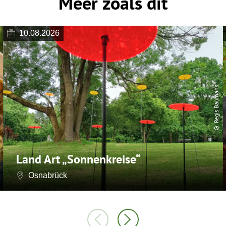
Meer zoals dit
10.08.2026
© Regis Baumans
Land Art „Sonnenkreise“
Osnabrück