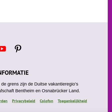
Y
P
o
i
u
n
t
u
e
NFORMATIE
b
r
e
e
de grens zijn de Duitse vakantieregio’s
s
afschaft Bentheim en Osnabrücker Land.
t
rden
Privacybeleid
Colofon
Toegankelijkheid