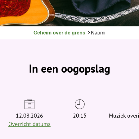
J
Geheim over de grens
Naomi
e
b
e
v
In een oogopslag
i
n
d
t
j
e
12.08.2026
h
20:15
Muziek over
i
Overzicht datums
e
r