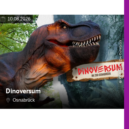
10.08.2026
| Zoo Osnabrück
CC-BY-SA
©
Dinoversum
Osnabrück