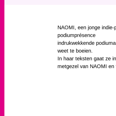
NAOMI, een jonge indie-p
podiumprésence
indrukwekkende podiumaa
weet te boeien.
In haar teksten gaat ze in
metgezel van NAOMI en v