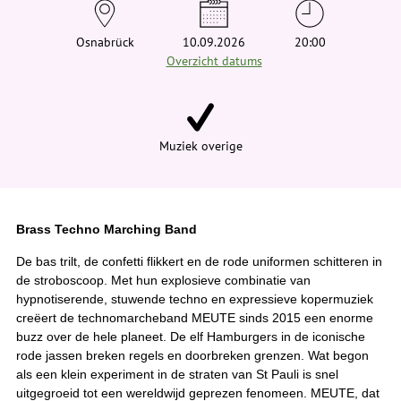
e
h
i
Osnabrück
10.09.2026
20:00
e
Overzicht datums
r
:
Muziek overige
Brass Techno Marching Band
De bas trilt, de confetti flikkert en de rode uniformen schitteren in
de stroboscoop. Met hun explosieve combinatie van
hypnotiserende, stuwende techno en expressieve kopermuziek
creëert de technomarcheband MEUTE sinds 2015 een enorme
buzz over de hele planeet. De elf Hamburgers in de iconische
rode jassen breken regels en doorbreken grenzen. Wat begon
als een klein experiment in de straten van St Pauli is snel
uitgegroeid tot een wereldwijd geprezen fenomeen. MEUTE, dat