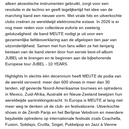
alleen akoestische instrumenten gebruikt, zorgt voor een
revolutie in de techno en geeft tegelijkertijd het idee van de
marching band een nieuwe vorm. Met virale hits en uitverkochte
clubs creëren ze wereldwijd elektronische extase. In 2026 is er
nog meer reden voor collectieve euforie en zweterig
gelukzaligheid: de band MEUTE nodigt je uit voor een
gezamenlijke liefdesverklaring aan de afgelopen tien jaar van
uitzonderlijkheid. Samen met hun fans willen ze het tienjarig
bestaan van de band vieren door hun eerste best-of-album
JUBEL uit te brengen en te beginnen aan de bijbehorende
Europese tour JUBEL - 10 YEARS.
Highlights In slechts één decennium heeft MEUTE de podia van
de wereld veroverd: meer dan 600 shows in meer dan 30
landen, vijf gevierde Noord-Amerikaanse tournees en optredens
in Mexico, Zuid-Afrika, Australië en Nieuw-Zeeland bewijzen hun
wereldwijde aantrekkingskracht. In Europa is MEUTE al lang niet
meer weg te denken uit de club- en festivalscene. Uitverkochte
shows in de Zénith Parijs en het Berlijnse Velodrom en meerdere
bejubelde optredens op internationale festivals zoals Coachella,
Fusion, Solidays, Cruïlla, Sziget, Pukkelpop en Jazz à Vienne