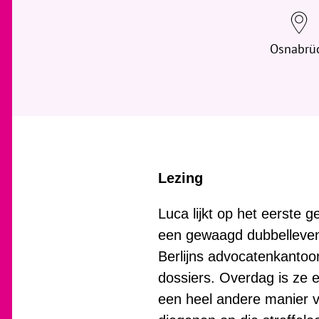
j
e
h
Osnabrü
i
e
r
:
Lezing
Luca lijkt op het eerste 
een gewaagd dubbelleven 
Berlijns advocatenkantoo
dossiers. Overdag is ze 
een heel andere manier vo