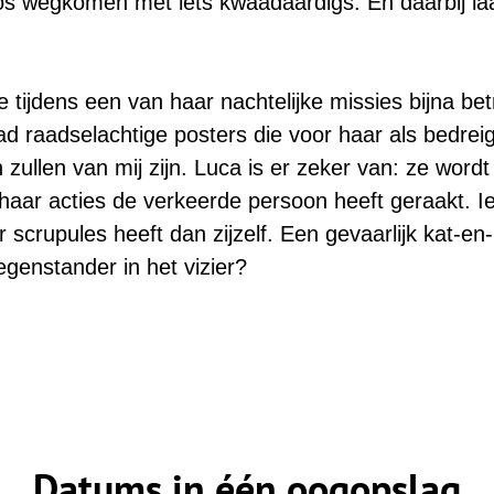
oos wegkomen met iets kwaadaardigs. En daarbij l
tijdens een van haar nachtelijke missies bijna betr
ad raadselachtige posters die voor haar als bedreigi
zullen van mij zijn. Luca is er zeker van: ze wordt 
haar acties de verkeerde persoon heeft geraakt. I
 scrupules heeft dan zijzelf. Een gevaarlijk kat-en
egenstander in het vizier?
Datums in één oogopslag