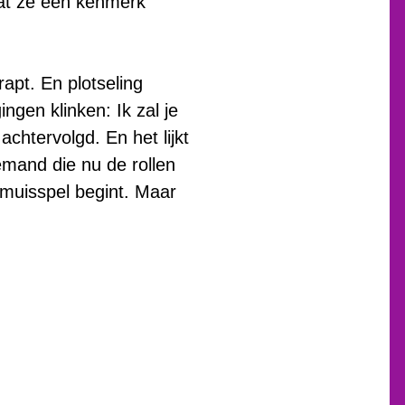
aat ze een kenmerk
apt. En plotseling
ngen klinken: Ik zal je
achtervolgd. En het lijkt
emand die nu de rollen
-muisspel begint. Maar