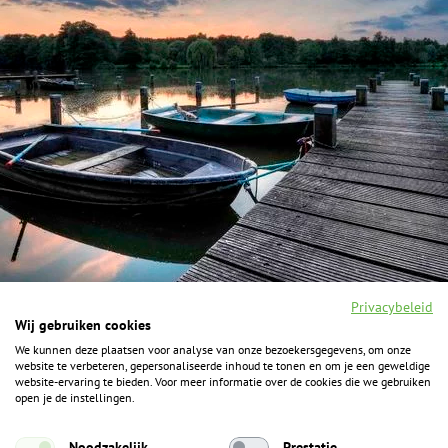
Privacybeleid
Wij gebruiken cookies
We kunnen deze plaatsen voor analyse van onze bezoekersgegevens, om onze
F
I
Y
P
website te verbeteren, gepersonaliseerde inhoud te tonen en om je een geweldige
a
n
o
i
website-ervaring te bieden. Voor meer informatie over de cookies die we gebruiken
c
s
u
n
open je de instellingen.
e
t
t
t
b
a
u
e
ALGEMENE INFORMATIE
o
g
b
r
Noodzakelijk
Prestatie