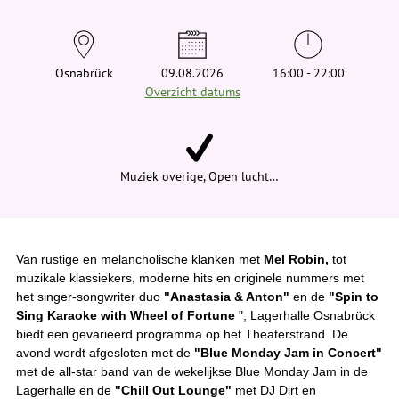
t
j
e
h
i
Osnabrück
09.08.2026
16:00 - 22:00
e
Overzicht datums
r
:
Muziek overige, Open lucht…
Van rustige en melancholische klanken met
Mel Robin,
tot
muzikale klassiekers, moderne hits en originele nummers met
het singer-songwriter duo
"Anastasia & Anton"
en de
"Spin to
Sing Karaoke with Wheel of Fortune
", Lagerhalle Osnabrück
biedt een gevarieerd programma op het Theaterstrand. De
avond wordt afgesloten met de
"Blue Monday Jam in Concert"
met de all-star band van de wekelijkse Blue Monday Jam in de
Lagerhalle en de
"Chill Out Lounge"
met DJ Dirt en