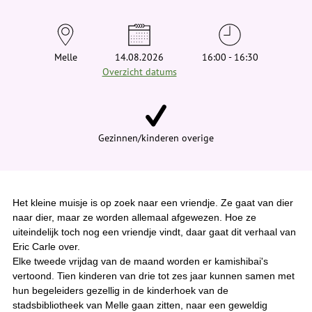
t
j
e
h
i
Melle
14.08.2026
16:00 - 16:30
e
Overzicht datums
r
:
Gezinnen/kinderen overige
Het kleine muisje is op zoek naar een vriendje. Ze gaat van dier
naar dier, maar ze worden allemaal afgewezen. Hoe ze
uiteindelijk toch nog een vriendje vindt, daar gaat dit verhaal van
Eric Carle over.
Elke tweede vrijdag van de maand worden er kamishibai's
vertoond. Tien kinderen van drie tot zes jaar kunnen samen met
hun begeleiders gezellig in de kinderhoek van de
stadsbibliotheek van Melle gaan zitten, naar een geweldig