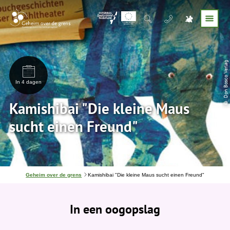
© Don Bosco Verlag
In 4 dagen
Kamishibai "Die kleine Maus
sucht einen Freund"
J
Geheim over de grens
Kamishibai "Die kleine Maus sucht einen Freund"
e
b
e
In een oogopslag
v
i
n
d