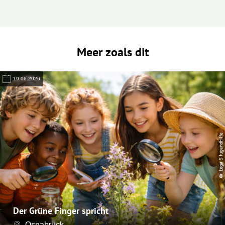
Meer zoals dit
19.06.2026
© Lega S Jugendhilfe
Der Grüne Finger spricht
Osnabrück