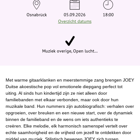
e
h
i
Osnabrück
05.09.2026
18:00
e
Overzicht datums
r
:
Muziek overige, Open lucht…
Met warme gitaarklanken en meerstemmige zang brengen JOEY
Duitse akoestische pop vol emotionele diepgang perfect tot
uiting. Al sinds hun kindertijd zijn ze niet alleen door
familiebanden met elkaar verbonden, maar ook door hun
muzikale band. Hun nummers zijn autobiografisch: verhalen over
opgroeien, over breuken en een nieuwe start, over de dynamiek
binnen de familieband en de wens om iets authentieks te
creëren. Elke melodie, elk harmonisch samenspel vertelt over
echte saamhorigheid en de vrijheid om jezelf te ontdekken door
middel van muziek. Stilistisch bewegen JOEY zich tussen