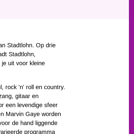
an Stadtlohn. Op drie
adt Stadtlohn,
e uit voor kleine
rock 'n' roll en country.
zang, gitaar en
or een levendige sfeer
e en Marvin Gaye worden
 voor de hand liggende
evarieerde programma