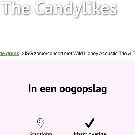
 The Candylikes
de grens
ISG zomerconcert met Wild Honey Acoustic Trio & 
In een oogopslag
Stadtlohn
Markt overige