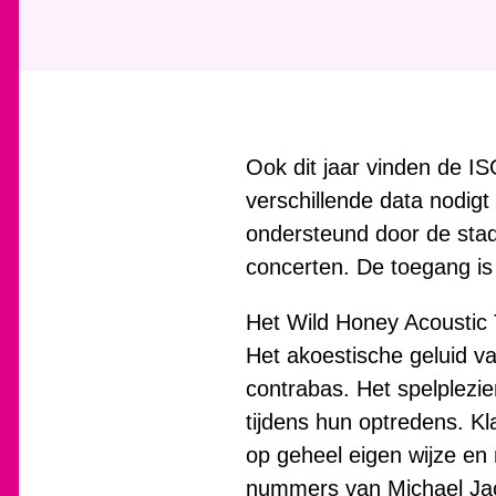
i
e
r
:
Ook dit jaar vinden de I
verschillende data nodig
ondersteund door de stad
concerten. De toegang is 
Het Wild Honey Acoustic T
Het akoestische geluid va
contrabas. Het spelplezie
tijdens hun optredens. K
op geheel eigen wijze en 
nummers van Michael Jac