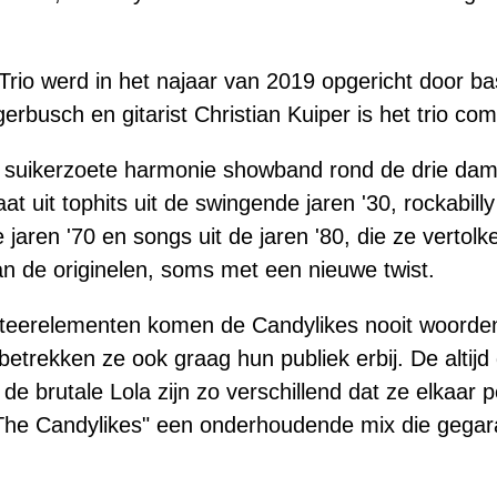
Trio werd in het najaar van 2019 opgericht door ba
rbusch en gitarist Christian Kuiper is het trio com
en suikerzoete harmonie showband rond de drie da
t uit tophits uit de swingende jaren '30, rockabilly 
 jaren '70 en songs uit de jaren '80, die ze vertolk
 de originelen, soms met een nieuwe twist.
teerelementen komen de Candylikes nooit woorden 
etrekken ze ook graag hun publiek erbij. De altij
e brutale Lola zijn zo verschillend dat ze elkaar p
The Candylikes" een onderhoudende mix die gegara