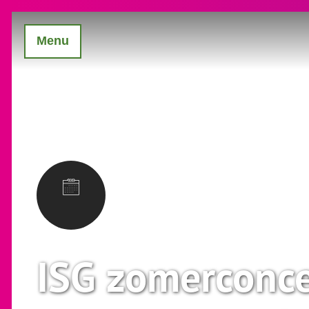
Menu
ISG zomerconce