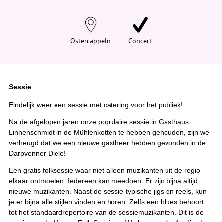
t
j
e
h
i
Ostercappeln
Concert
e
r
:
Sessie
Eindelijk weer een sessie met catering voor het publiek!
Na de afgelopen jaren onze populaire sessie in Gasthaus
Linnenschmidt in de Mühlenkotten te hebben gehouden, zijn we
verheugd dat we een nieuwe gastheer hebben gevonden in de
Darpvenner Diele!
Een gratis folksessie waar niet alleen muzikanten uit de regio
elkaar ontmoeten. Iedereen kan meedoen. Er zijn bijna altijd
nieuwe muzikanten. Naast de sessie-typische jigs en reels, kun
je er bijna alle stijlen vinden en horen. Zelfs een blues behoort
tot het standaardrepertoire van de sessiemuzikanten. Dit is de