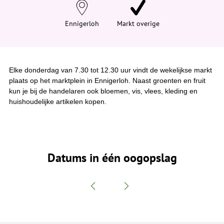
e
h
i
Ennigerloh
Markt overige
e
r
:
Elke donderdag van 7.30 tot 12.30 uur vindt de wekelijkse markt
plaats op het marktplein in Ennigerloh. Naast groenten en fruit
kun je bij de handelaren ook bloemen, vis, vlees, kleding en
huishoudelijke artikelen kopen.
Datums in één oogopslag