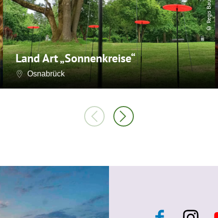
© Regis Baumans
Land Art „Sonnenkreise“
Osnabrück
F
I