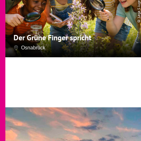
© Lega S Jugendhilfe
Der Grüne Finger spricht
Osnabrück