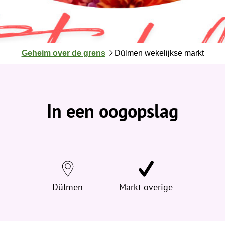
J
Geheim over de grens
Dülmen wekelijkse markt
e
b
e
v
In een oogopslag
i
n
d
t
j
e
h
Dülmen
Markt overige
i
e
r