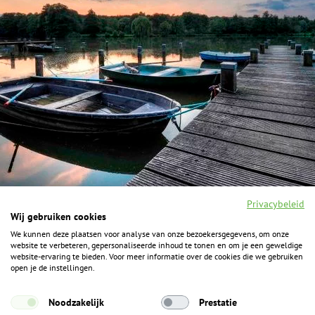
Privacybeleid
Wij gebruiken cookies
We kunnen deze plaatsen voor analyse van onze bezoekersgegevens, om onze
F
I
Y
P
website te verbeteren, gepersonaliseerde inhoud te tonen en om je een geweldige
a
n
o
i
website-ervaring te bieden. Voor meer informatie over de cookies die we gebruiken
c
s
u
n
open je de instellingen.
e
t
t
t
b
a
u
e
ALGEMENE INFORMATIE
o
g
b
r
Noodzakelijk
Prestatie