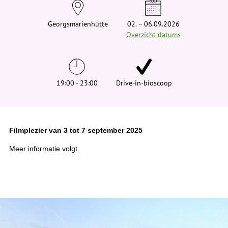
e
h
i
Georgsmarienhütte
02. – 06.09.2026
e
Overzicht datums
r
:
19:00 - 23:00
Drive-in-bioscoop
Filmplezier van 3 tot 7 september 2025
Meer informatie volgt.