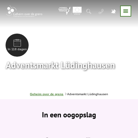
In 118 dagen
Adventsmarkt Lüdinghausen
J
Geheim over de grens
Adventsmarkt Lüdinghausen
e
b
e
In een oogopslag
v
i
n
d
t
j