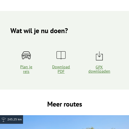
Wat wil je nu doen?
Plan je
Download
GPX
downloaden
reis
PDF
Meer routes
245,25 km