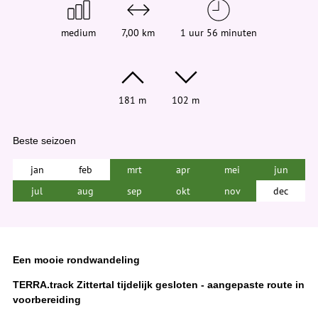
medium
7,00 km
1 uur 56 minuten
181 m
102 m
Beste seizoen
jan
feb
mrt
apr
mei
jun
jul
aug
sep
okt
nov
dec
Een mooie rondwandeling
TERRA.track Zittertal tijdelijk gesloten - aangepaste route in
voorbereiding