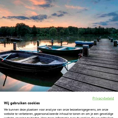
Privacybeleid
Wij gebruiken cookies
We kunnen deze plaatsen voor analyse van onze bezoekersgegevens, om onze
F
I
Y
P
website te verbeteren, gepersonaliseerde inhoud te tonen en om je een geweldige
a
n
o
i
website-ervaring te bieden. Voor meer informatie over de cookies die we gebruiken