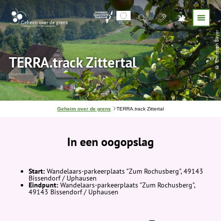
© Christoph Beyer
TERRA.track Zittertal
J
Geheim over de grens
TERRA.track Zittertal
e
b
e
In een oogopslag
v
i
n
d
t
Start:
Wandelaars-parkeerplaats "Zum Rochusberg", 49143
j
Bissendorf / Uphausen
e
Eindpunt:
Wandelaars-parkeerplaats "Zum Rochusberg",
h
49143 Bissendorf / Uphausen
i
e
r
: