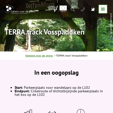
© Sandra Fenstermann
TERRA.track Vosspäddken
J
Geheim over de grens
TERRA.track Vosspäddken
e
b
e
In een oogopslag
v
i
n
d
t
Start:
Parkeerplaats voor wandelaars op de L102
j
Eindpunt:
Cirkelroute of dichtstbijzijnde parkeerplaats in
e
het bos op de L102
h
i
e
r
: