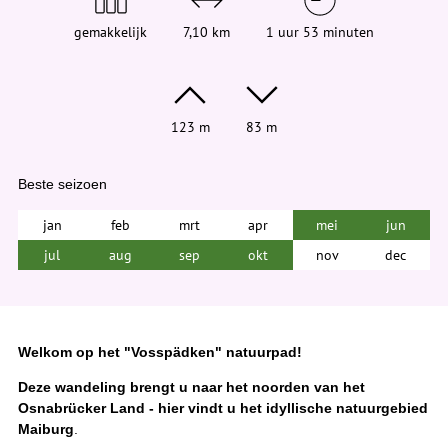
gemakkelijk
7,10 km
1 uur 53 minuten
123 m
83 m
Beste seizoen
jan
feb
mrt
apr
mei
jun
jul
aug
sep
okt
nov
dec
Welkom op het "Vosspädken" natuurpad!
Deze wandeling brengt u naar het noorden van het
Osnabrücker Land - hier vindt u het idyllische natuurgebied
Maiburg
.