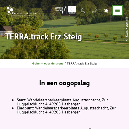
© Klaus Herzmann
TERRA.track Erz-Steig
J
Geheim over de grens
TERRA.track Erz-Steig
e
b
e
In een oogopslag
v
i
n
d
t
Start:
Wandelaarsparkeerplaats Augustaschacht, Zur
j
Hüggelschlucht 4, 49205 Hasbergen
e
Eindpunt:
Wandelaarsparkeerplaats Augustaschacht, Zur
h
Hüggelschlucht 4, 49205 Hasbergen
i
e
r
: