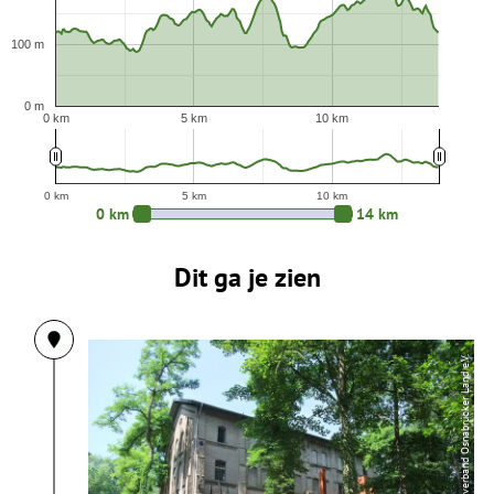
100 m
0 m
0 km
5 km
10 km
0 km
5 km
10 km
0 km
14 km
Dit ga je zien
| Tourismusverband Osnabrücker Land e.V.