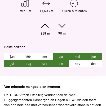
medium
14,60 km
4 uren 8 minuten
218 m
90 m
Beste seizoen
jan
feb
mrt
apr
mei
jun
jul
aug
sep
okt
nov
dec
Van minerale mengsels en mensen
De TERRA.track Erz-Steig verbindt ook de twee
Hüggelgemeenten Hasbergen en Hagen a.T.W.. Als een tocht
van een hele dag met verschillende waardevolle stops is het een