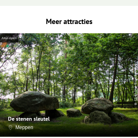
Meer attracties
Altijd open
| Birgit Janknecht
CC-BY-SA
©
De stenen sleutel
Meppen