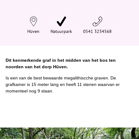
n
d
t
j
e
h
i
Hüven
Natuurpark
0541 3234568
e
r
:
Dit kenmerkende graf in het midden van het bos ten
noorden van het dorp Hüven.
Is een van de best bewaarde megalithiscche graven. De
grafkamer is 15 meter lang en heeft 11 stenen waarvan er
momenteel nog 9 staan.