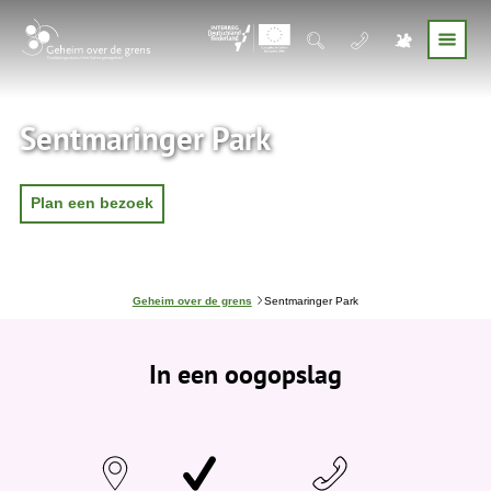
Sentmaringer Park
Plan een bezoek
J
Geheim over de grens
Sentmaringer Park
e
b
e
In een oogopslag
v
i
n
d
t
j
e
h