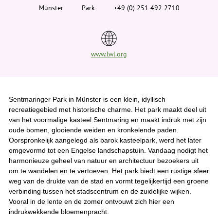
i
Münster
Park
+49 (0) 251 492 2710
e
r
:
www.lwl.org
Sentmaringer Park in Münster is een klein, idyllisch
recreatiegebied met historische charme. Het park maakt deel uit
van het voormalige kasteel Sentmaring en maakt indruk met zijn
oude bomen, glooiende weiden en kronkelende paden.
Oorspronkelijk aangelegd als barok kasteelpark, werd het later
omgevormd tot een Engelse landschapstuin. Vandaag nodigt het
harmonieuze geheel van natuur en architectuur bezoekers uit
om te wandelen en te vertoeven. Het park biedt een rustige sfeer
weg van de drukte van de stad en vormt tegelijkertijd een groene
verbinding tussen het stadscentrum en de zuidelijke wijken.
Vooral in de lente en de zomer ontvouwt zich hier een
indrukwekkende bloemenpracht.