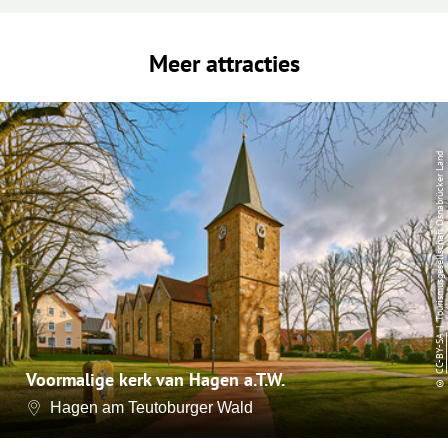
Meer attracties
| Tourismusgesellschaft Osnabrücker Land
CC-BY-SA
Voormalige kerk van Hagen a.T.W.
©
Hagen am Teutoburger Wald