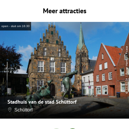
Meer attracties
open - sluit om 16:30
| Rainer Harmsen, Picasa
CC-BY-SA
©
Stadhuis van de stad Schüttorf
Schüttorf