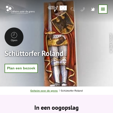
© Stadt Schüttorf
Open
Schüttorfer Roland
Plan een bezoek
J
Geheim over de grens
Schüttorfer Roland
e
b
e
In een oogopslag
v
i