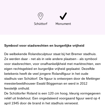
n
d
t
j
e
h
i
Schüttorf
Monument
e
r
:
Symbool voor stadsrechten en burgerlijke vrijheid
De welbekende Rolandsculptuur staat bij het Bremer stadhuis.
Ze werden daar - net als in vele andere plaatsen - als symbool
voor stadsrechten, voor onafhankelijkheid met marktrechten, een
eigen rechtsgebied en burgerlijke vrijheid geplaatst. Dezelfde
betekenis heeft de veel jongere Rolandfiguur in het oude
stadhuis van Schüttorf. De figuur is ontworpen door de Mettinger
meesterbeeldhouwer Ewald Böggeman en werd in 2012
feestelijk onthuld.
De Schüttorfer Roland is een 120 cm hoog, kleurig vormgegeven
reliëf uit lindehout. Een ongedateerd voorgaand figuur werd op 4
april 1945 door de brand in het stadhuis verwoest.