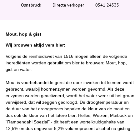
i
Osnabrück
Directe verkoper
0541 24535
e
r
:
Mout, hop & gist
Wij brouwen altijd vers bier:
Volgens de reinheidswet van 1516 mogen alleen de volgende
ingrediënten worden gebruikt om bier te brouwen: Mout, hop,
gist en water.
Mout is voorbehandelde gerst die door inweken tot kiemen wordt
gebracht, waarbij hoornenzymen worden gevormd. Als deze
enzymen worden geactiveerd, wordt het water weer uit het graan
verwijderd, dat wil zeggen gedroogd. De droogtemperatuur en
de duur van het droogproces bepalen de kleur van de mout en
dus ook de kleur van het latere bier: Helles, Weizen, Maibock en
"Rampendahl Spezial" - dit heeft een wortelkruidgehalte van
12,5% en dus ongeveer 5,2% volumeprocent alcohol na gisting.