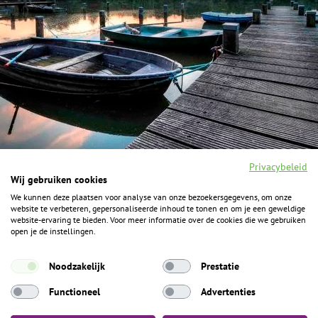
Privacybeleid
Wij gebruiken cookies
We kunnen deze plaatsen voor analyse van onze bezoekersgegevens, om onze
F
I
Y
P
website te verbeteren, gepersonaliseerde inhoud te tonen en om je een geweldige
a
n
o
i
website-ervaring te bieden. Voor meer informatie over de cookies die we gebruiken
c
s
u
n
open je de instellingen.
e
t
t
t
b
a
u
e
ALGEMENE INFORMATIE
o
g
b
r
Noodzakelijk
Prestatie
o
r
e
e
k
Het Geheim over de grens zijn de Duitse vakantieregio’s
a
s
Functioneel
Advertenties
m
t
Münsterland, Grafschaft Bentheim en Osnabrücker Land.