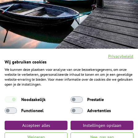
Privacybeleid
Wij gebruiken cookies
We kunnen deze plaatsen voor analyse van onze bezoekersgegevens, om onze
F
I
Y
P
website te verbeteren, gepersonaliseerde inhoud te tonen en om je een geweldige
a
n
o
i
website-ervaring te bieden. Voor meer informatie over de cookies die we gebruiken
c
s
u
n
open je de instellingen.
e
t
t
t
b
a
u
e
ALGEMENE INFORMATIE
o
g
b
r
Noodzakelijk
Prestatie
o
r
e
e
k
Het Geheim over de grens zijn de Duitse vakantieregio’s
a
s
Functioneel
Advertenties
m
t
Münsterland, Grafschaft Bentheim en Osnabrücker Land.
Accepteer alles
Instellingen opslaan
Algemene voorwaarden
Privacybeleid
Colofon
Toegankelijkheid
Weigeren
Nee, pas aan