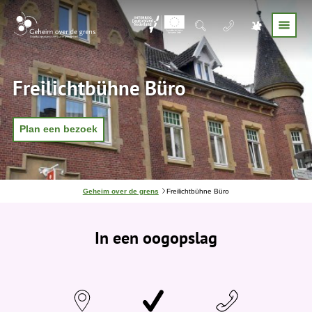
Freilichtbühne Büro
Plan een bezoek
J
Geheim over de grens
Freilichtbühne Büro
e
b
e
In een oogopslag
v
i
n
d
t
j
e
h