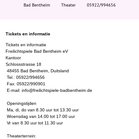
i
Bad Bentheim
Theater
05922/994656
e
r
:
Tickets en informatie
Tickets en informatie
Freilichtspiele Bad Bentheim eV
Kantoor
Schlossstrasse 18
48455 Bad Bentheim, Duitsland
Tel.: 05922/994656
Fax: 05922/990901
E-mail: info@freilichtspiele-badbentheim.de
Openingstijden
Ma, di, do van 8.30 uur tot 13.30 uur
Woensdag van 14.00 tot 17.00 uur
Vr van 8.30 uur tot 11.30 uur
Theaterterrein: