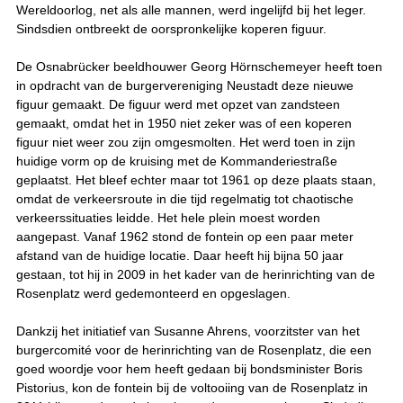
Wereldoorlog, net als alle mannen, werd ingelijfd bij het leger.
Sindsdien ontbreekt de oorspronkelijke koperen figuur.
De Osnabrücker beeldhouwer Georg Hörnschemeyer heeft toen
in opdracht van de burgervereniging Neustadt deze nieuwe
figuur gemaakt. De figuur werd met opzet van zandsteen
gemaakt, omdat het in 1950 niet zeker was of een koperen
figuur niet weer zou zijn omgesmolten. Het werd toen in zijn
huidige vorm op de kruising met de Kommanderiestraße
geplaatst. Het bleef echter maar tot 1961 op deze plaats staan,
omdat de verkeersroute in die tijd regelmatig tot chaotische
verkeerssituaties leidde. Het hele plein moest worden
aangepast. Vanaf 1962 stond de fontein op een paar meter
afstand van de huidige locatie. Daar heeft hij bijna 50 jaar
gestaan, tot hij in 2009 in het kader van de herinrichting van de
Rosenplatz werd gedemonteerd en opgeslagen.
Dankzij het initiatief van Susanne Ahrens, voorzitster van het
burgercomité voor de herinrichting van de Rosenplatz, die een
goed woordje voor hem heeft gedaan bij bondsminister Boris
Pistorius, kon de fontein bij de voltooiing van de Rosenplatz in