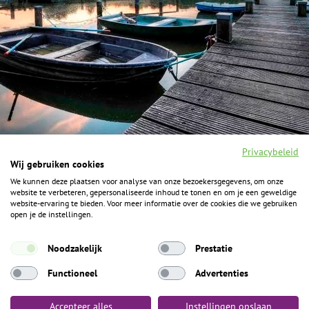
Privacybeleid
Wij gebruiken cookies
We kunnen deze plaatsen voor analyse van onze bezoekersgegevens, om onze
F
I
Y
P
website te verbeteren, gepersonaliseerde inhoud te tonen en om je een geweldige
a
n
o
i
website-ervaring te bieden. Voor meer informatie over de cookies die we gebruiken
c
s
u
n
open je de instellingen.
e
t
t
t
b
a
u
e
ALGEMENE INFORMATIE
o
g
b
r
Noodzakelijk
Prestatie
o
r
e
e
k
Het Geheim over de grens zijn de Duitse vakantieregio’s
a
s
Functioneel
Advertenties
m
t
Münsterland, Grafschaft Bentheim en Osnabrücker Land.
Accepteer alles
Instellingen opslaan
Algemene voorwaarden
Privacybeleid
Colofon
Toegankelijkheid