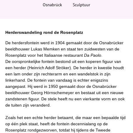
i
Osnabrück
Sculptuur
e
r
:
Herderswandeling rond de Rosenplatz
De herdersfontein werd in 1904 gemaakt door de Osnabrücker
beeldhouwer Lukas Memken en staat ten zuidwesten van de
Rosenplatz voor het Italiaanse restaurant
Da Paolo
.
De oorspronkelijke fontein bestond uit een koperen figuur van
een herder (Heinrich Adolf Ströker). De herder in kwestie houdt
een lam onder zijn rechterarm en een wandelstok in zijn
linkerhand. De fontein van vandaag is echter enigszins
aangepast. Hij werd in 1950 gemaakt door de Osnabrücker
beeldhouwer Georg Hörnschemeyer en bestaat uit een nieuwe
zandstenen figuur. De stele heeft nu een vierkante vorm en ook
de tuiten zijn veranderd.
Zoals het een echte herder betaamt, die maar een bepaalde tijd
op één plek staat, heeft de fontein decennialang op de
Rosenplatz rondgezworven, totdat hij tijdens de Tweede